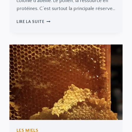
colonie d’abeille. Le pollen, la ressource en
protéines. C’est surtout la principale réserve…
LA
LIRE LA SUITE
FABRICATION
DU
MIEL
PAR
LES
ABEILLES
LES MIELS