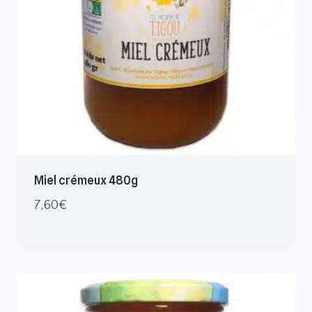
Miel crémeux 480g
7,60
€