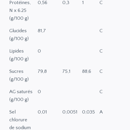
Protéines,
0,56
0,3
1
C
N x 6.25
(g/100 g)
Glucides
81,7
C
(g/100 g)
Lipides
0
C
(g/100 g)
Sucres
79,8
75,1
88,6
C
(g/100 g)
AG saturés
0
C
(g/100 g)
Sel
0,01
0,0051
0,035
A
chlorure
de sodium