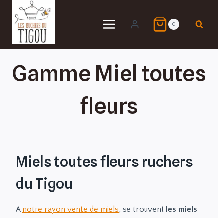
Aller
au
0
contenu
Gamme Miel toutes
fleurs
Miels toutes fleurs ruchers
du Tigou
A
notre rayon vente de miels
, se trouvent
les miels