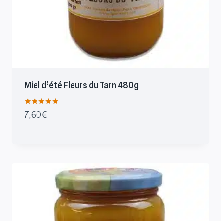
Miel d’été Fleurs du Tarn 480g
Note
7,60
€
5.00
sur 5