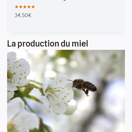
Note
34,50
€
5.00
sur 5
La production du miel