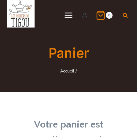
Aller
au
0
contenu
Panier
Accueil
/
Votre panier est