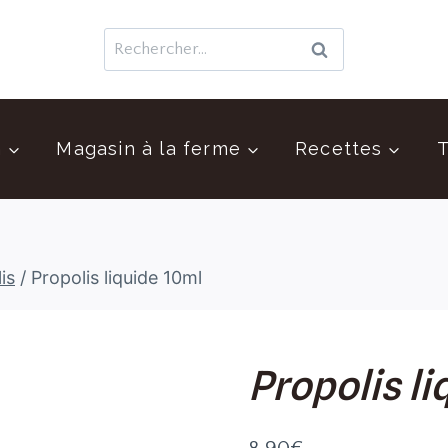
Rechercher :
n
Magasin à la ferme
Recettes
T
is
/
Propolis liquide 10ml
Propolis li