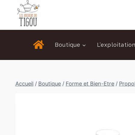
Aller
au
contenu
Boutique
L’exploitatio
Accueil
/
Boutique
/
Forme et Bien-Etre
/
Propol