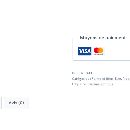
Propolis
liquide
10ml
Moyens de paiement
UGS :
N9043
Catégories :
Forme et Bien-Etre
,
Prop
Étiquette :
Gamme Propolis
Avis (0)