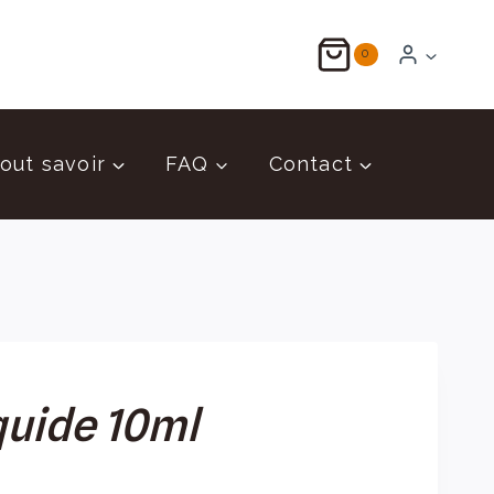
Propolis
liquide
0
10ml
out savoir
FAQ
Contact
quide 10ml