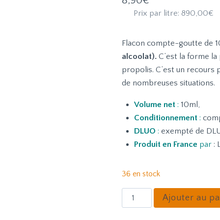
8,90
€
Prix par litre:
890,00
€
Flacon compte-goutte de 10 
alcoolat).
C’est la forme la 
propolis. C’est un recours 
de nombreuses situations.
Volume net
:
10ml,
Conditionnement
:
comp
DLUO
:
exempté de DL
Produit en France
par
: 
36 en stock
quantité
Ajouter au pa
de